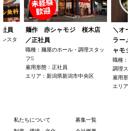
正社員
麺作 赤シャモジ 桜木店
＼オ
チンスタ
／正社員
ラー
職種：麺屋のホール・調理スタッ
ャモ
フS
職種：
雇用形態：正社員
調理ス
エリア：新潟県新潟市中央区
雇用形
エリア
私たちについて
募集一覧