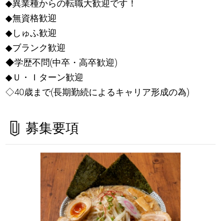
◆異業種からの転職大歓迎です！
◆無資格歓迎
◆しゅふ歓迎
◆ブランク歓迎
◆学歴不問(中卒・高卒歓迎)
◆Ｕ・Ｉターン歓迎
◇40歳まで(長期勤続によるキャリア形成の為)
募集要項